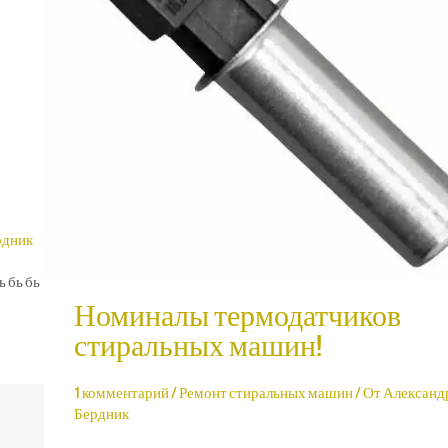
рдник
 бь бь
Номиналы термодатчиков
стиральных машин!
1 комментарий
/
Ремонт стиральных машин
/ От
Александ
Бердник