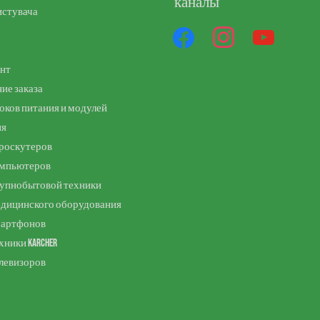
каналы
истувача
унт
ие заказа
оков питания и модулей
ия
роскутеров
омпьютеров
рупнобытовой техники
едицинского оборудования
мартфонов
хники Karcher
левизоров