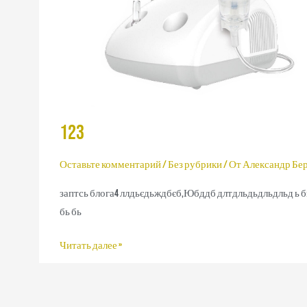
123
Оставьте комментарий
/
Без рубрики
/ От
Александр Бе
заптсь блога4 ллдьєдьждбєб,Юбддб длтдльдьдльдльд ь бь
бь бь
Читать далее »