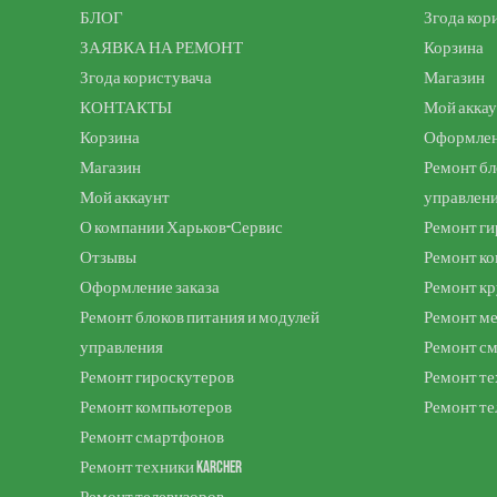
БЛОГ
Згода кор
ЗАЯВКА НА РЕМОНТ
Корзина
Згода користувача
Магазин
КОНТАКТЫ
Мой акка
Корзина
Оформлен
Магазин
Ремонт бл
Мой аккаунт
управлен
О компании Харьков-Сервис
Ремонт ги
Отзывы
Ремонт к
Оформление заказа
Ремонт к
Ремонт блоков питания и модулей
Ремонт м
управления
Ремонт с
Ремонт гироскутеров
Ремонт те
Ремонт компьютеров
Ремонт те
Ремонт смартфонов
Ремонт техники Karcher