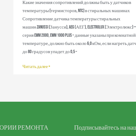
Какие значения сопротивлений должны быть у датчиков
температуры (термисторов, NTC) в стиральных машинах
Сопротивление датчика температуры стиральных
машин Zanussi (Занусси), AEG (АЕГ), Electrolux (Электролюкс) 
серия EWM 2000, EWM 1000 PLUS – данные указаны при комнатной
температуре, должно быть около 6,0 кОм, если нагреть дат
до 80 градусов упадет до 0,5 –
Читать далее »
ГОРИИ РЕМОНТА
facebook
Подписывайтесь на на
instagram
youtube