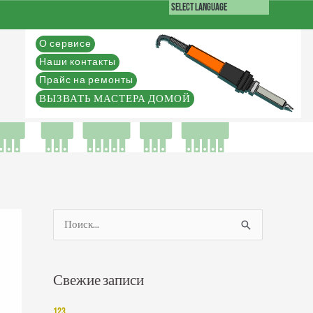
О сервисе
Наши контакты
Прайс на ремонты
ВЫЗВАТЬ МАСТЕРА ДОМОЙ
П
о
и
Свежие записи
с
к
123