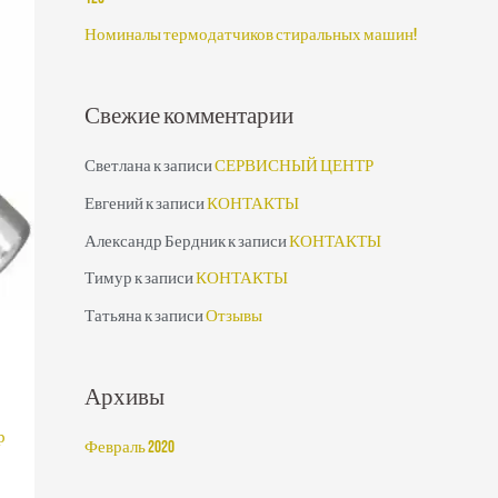
:
Номиналы термодатчиков стиральных машин!
Свежие комментарии
Светлана
к записи
СЕРВИСНЫЙ ЦЕНТР
Евгений
к записи
КОНТАКТЫ
Александр Бердник
к записи
КОНТАКТЫ
Тимур
к записи
КОНТАКТЫ
Татьяна
к записи
Отзывы
Архивы
р
Февраль 2020