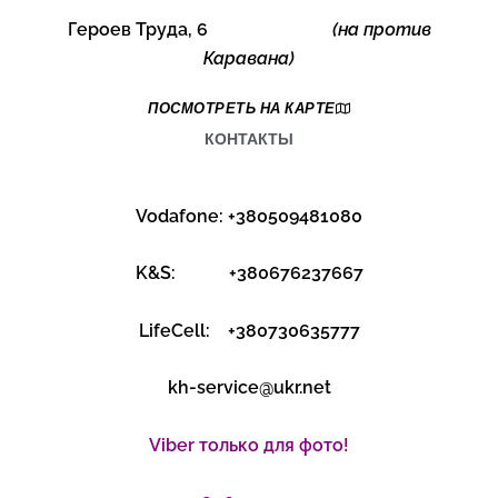
K&S: +380676237667
LifeCell: +380730635777
kh-service@ukr.net
Viber только для фото!
+380637132005
ОТЗЫВЫ О НАШИХ РЕМОНТАХ​