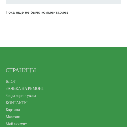
СТРАНИЦЫ
БЛОГ
ЗАЯВКА НА РЕМОНТ
Згода користувача
КОНТАКТЫ
Корзина
Магазин
Мой аккаунт
О компании Харьков-Сервис
Отзывы
Оформление заказа
Ремонт блоков питания и модулей управления
Ремонт гироскутеров
Ремонт компьютеров
Ремонт смартфонов
Ремонт техники Karcher