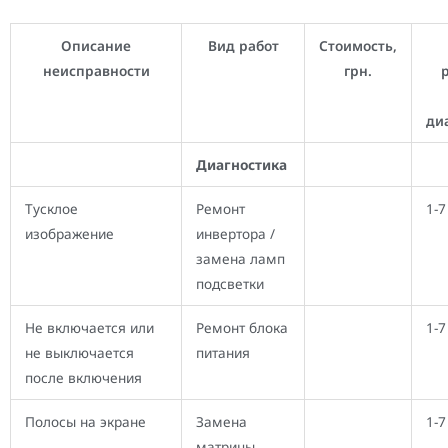
Описание
Вид работ
Стоимость,
неисправности
грн.
ди
Диагностика
Тусклое
Ремонт
1-7
изображение
инвертора /
замена ламп
подсветки
Не включается или
Ремонт блока
1-7
не выключается
питания
после включения
Полосы на экране
Замена
1-7
матрицы