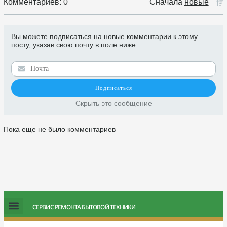
Комментариев: 0
Сначала
новые
Вы можете подписаться на новые комментарии к этому
посту, указав свою почту в поле ниже:
Скрыть это сообщение
Пока еще не было комментариев
СЕРВИС РЕМОНТА БЫТОВОЙ ТЕХНИКИ
СЕРВИСНЫЙ ЦЕНТР
РЕМОНТИРУЕМАЯ ТЕХНИКА и ЗАПЧАСТИ К НЕЙ
ЗАЯВКА НА РЕМОНТ
Оформление заказа
Згода користувача
Ремонт тонометров
Ремонт ингаляторов
Ремонт медицинского оборудования