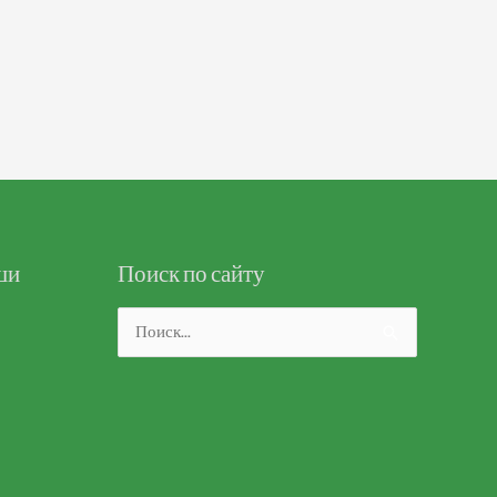
ши
Поиск по сайту
Поиск: