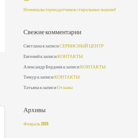
:
Номиналы термодатчиков стиральных машин!
Свежие комментарии
Светлана
к записи
СЕРВИСНЫЙ ЦЕНТР
Евгений
к записи
КОНТАКТЫ
Александр Бердник
к записи
КОНТАКТЫ
Тимур
к записи
КОНТАКТЫ
Татьяна
к записи
Отзывы
Архивы
Февраль 2020