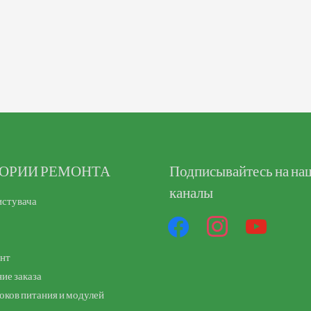
ГОРИИ РЕМОНТА
facebook
Подписывайтесь на на
instagram
youtube
каналы
истувача
унт
ие заказа
оков питания и модулей