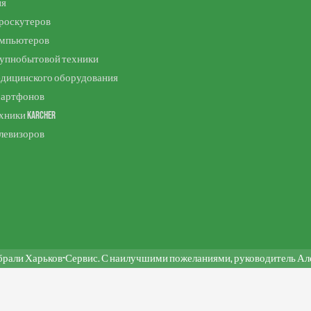
ия
роскутеров
омпьютеров
рупнобытовой техники
едицинского оборудования
мартфонов
хники Karcher
левизоров
брали Харьков-Сервис. С наилучшими пожеланиями, руководитель Алек