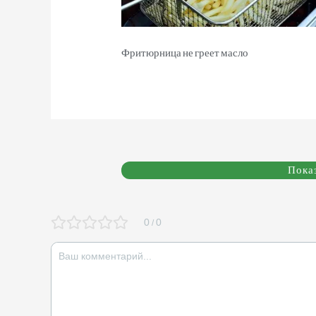
Фритюрница не греет масло
Пока
0
0
/