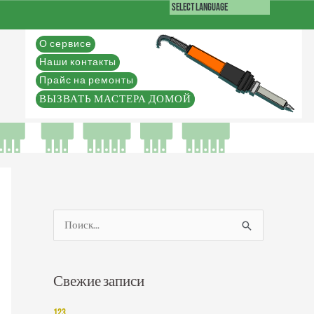
О сервисе
Наши контакты
Прайс на ремонты
ВЫЗВАТЬ МАСТЕРА ДОМОЙ
П
о
и
Свежие записи
с
к
123