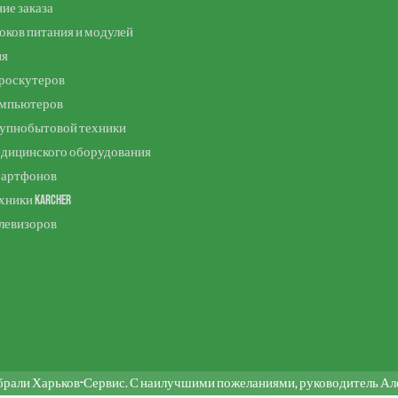
ие заказа
оков питания и модулей
ия
роскутеров
омпьютеров
рупнобытовой техники
едицинского оборудования
мартфонов
хники Karcher
левизоров
брали Харьков-Сервис. С наилучшими пожеланиями, руководитель Алек