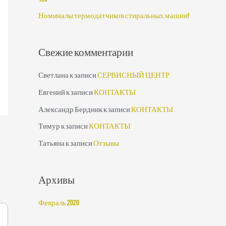
:
Номиналы термодатчиков стиральных машин!
Свежие комментарии
Светлана
к записи
СЕРВИСНЫЙ ЦЕНТР
Евгений
к записи
КОНТАКТЫ
Александр Бердник
к записи
КОНТАКТЫ
Тимур
к записи
КОНТАКТЫ
Татьяна
к записи
Отзывы
Архивы
Февраль 2020