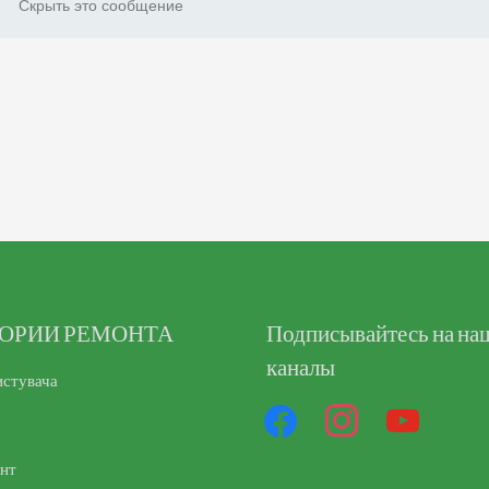
Скрыть это сообщение
ГОРИИ РЕМОНТА
facebook
Подписывайтесь на на
instagram
youtube
каналы
истувача
унт