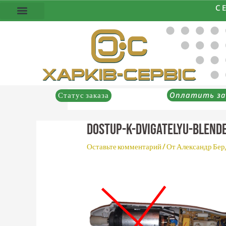
Перейти
С
к
содержимому
Оплатить за
Статус заказа
dostup-k-dvigatelyu-blend
Оставьте комментарий
/ От
Александр Бе