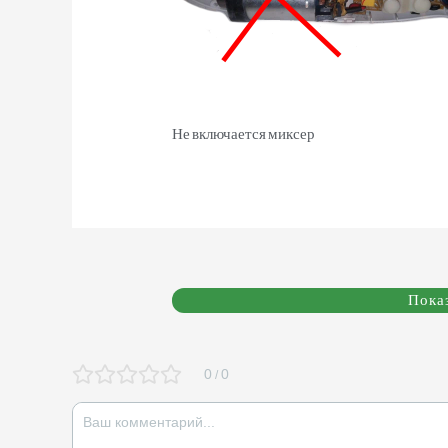
Не включается миксер
Пока
0
0
/