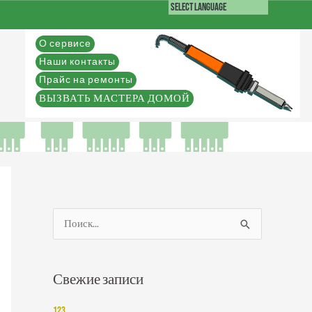
О сервисе
Наши контакты
Прайс на ремонты
ВЫЗВАТЬ МАСТЕРА ДОМОЙ
П
о
и
Свежие записи
с
к
123