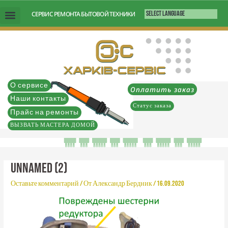
Перейти
СЕРВИС РЕМОНТА БЫТОВОЙ ТЕХНИКИ
к
содержимому
О сервисе
Оплатить заказ
Наши контакты
Статус заказа
Прайс на ремонты
ВЫЗВАТЬ МАСТЕРА ДОМОЙ
unnamed (2)
Оставьте комментарий
/ От
Александр Бердник
/
16.09.2020