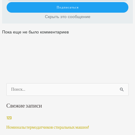
Скрыть это сообщение
Пока еще не было комментариев
П
о
Свежие записи
и
с
123
к
Номиналы термодатчиков стиральных машин!
: