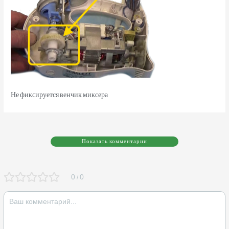
Не фиксируется венчик миксера
Показать комментарии
0
0
/