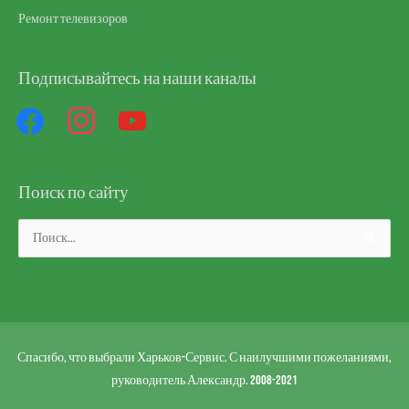
Ремонт телевизоров
Подписывайтесь на наши каналы
facebook
instagram
youtube
Поиск по сайту
Поиск:
Спасибо, что выбрали Харьков-Сервис. С наилучшими пожеланиями,
руководитель Александр. 2008-2021