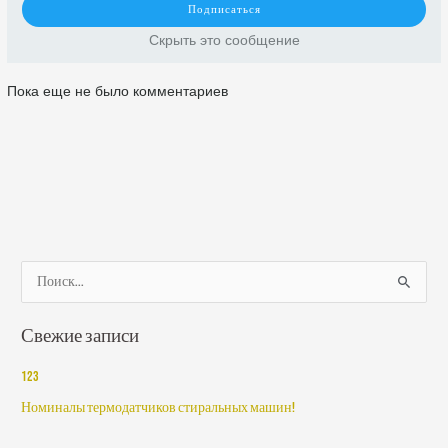
Скрыть это сообщение
Пока еще не было комментариев
П
о
Свежие записи
и
с
123
к
Номиналы термодатчиков стиральных машин!
: