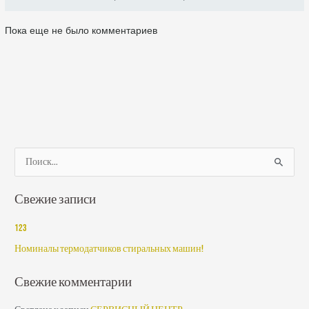
Пока еще не было комментариев
П
о
Свежие записи
и
с
123
к
Номиналы термодатчиков стиральных машин!
:
Свежие комментарии