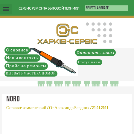
Перейти
СЕРВИС РЕМОНТА БЫТОВОЙ ТЕХНИКИ
к
содержимому
О сервисе
Оплатить заказ
Наши контакты
Статус заказа
Прайс на ремонты
ВЫЗВАТЬ МАСТЕРА ДОМОЙ
NORD
Оставьте комментарий
/ От
Александр Бердник
/
21.01.2021