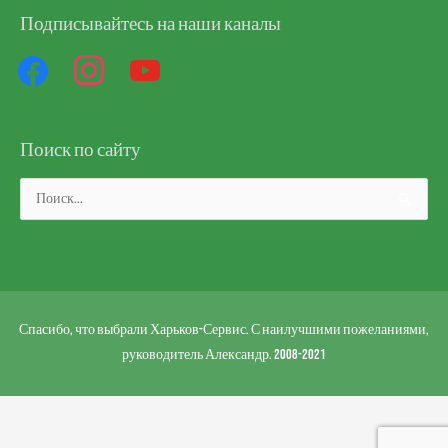
Подписывайтесь на наши каналы
facebook
instagram
youtube
Поиск по сайту
Поиск:
Спасибо, что выбрали Харьков-Сервис. С наилучшими пожеланиями,
руководитель Александр. 2008-2021