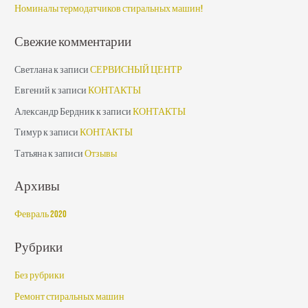
Номиналы термодатчиков стиральных машин!
:
Свежие комментарии
Светлана
к записи
СЕРВИСНЫЙ ЦЕНТР
Евгений
к записи
КОНТАКТЫ
Александр Бердник
к записи
КОНТАКТЫ
Тимур
к записи
КОНТАКТЫ
Татьяна
к записи
Отзывы
Архивы
Февраль 2020
Рубрики
Без рубрики
Ремонт стиральных машин