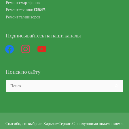
Ремонт смартфонов
Ремонт техники Karcher
Ремонт телевизоров
Подписывайтесь на наши каналы
facebook
instagram
youtube
Поиск по сайту
Поиск:
Спасибо, что выбрали Харьков-Сервис. С наилучшими пожеланиями,