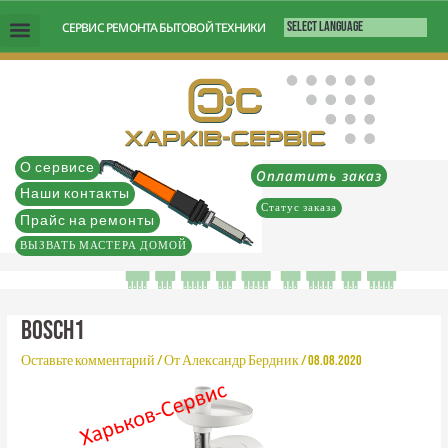
Перейти
СЕРВИС РЕМОНТА БЫТОВОЙ ТЕХНИКИ
к
содержимому
О сервисе
Оплатить заказ
Наши контакты
Статус заказа
Прайс на ремонты
ВЫЗВАТЬ МАСТЕРА ДОМОЙ
BOSCH1
Оставьте комментарий
/ От
Александр Бердник
/
08.08.2020