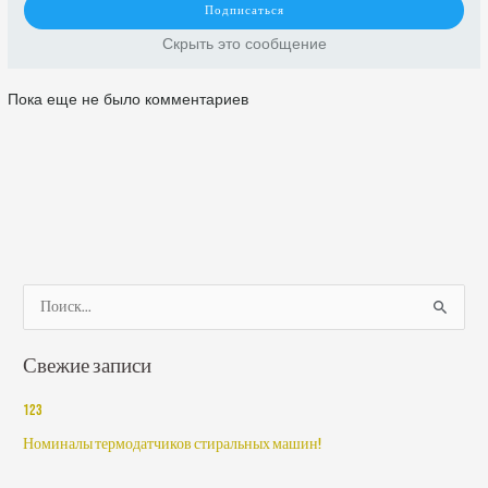
Скрыть это сообщение
Пока еще не было комментариев
П
о
Свежие записи
и
с
123
к
Номиналы термодатчиков стиральных машин!
: