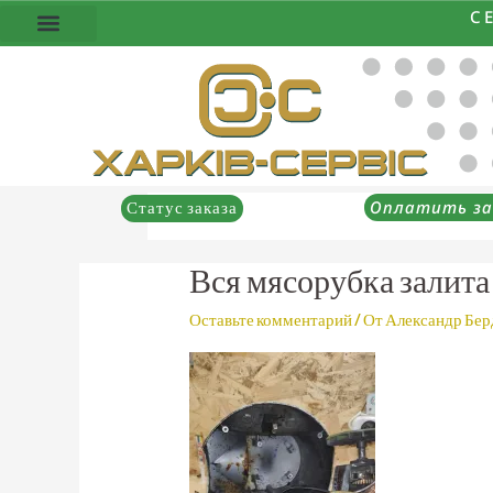
Перейти
С
к
содержимому
Оплатить за
Статус заказа
Вся мясорубка залит
Оставьте комментарий
/ От
Александр Бе