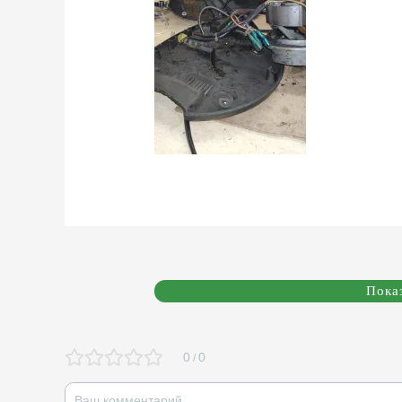
Пока
0
0
/