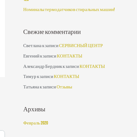
:
Номиналы термодатчиков стиральных машин!
Свежие комментарии
Светлана
к записи
СЕРВИСНЫЙ ЦЕНТР
Евгений
к записи
КОНТАКТЫ
Александр Бердник
к записи
КОНТАКТЫ
Тимур
к записи
КОНТАКТЫ
Татьяна
к записи
Отзывы
Архивы
Февраль 2020