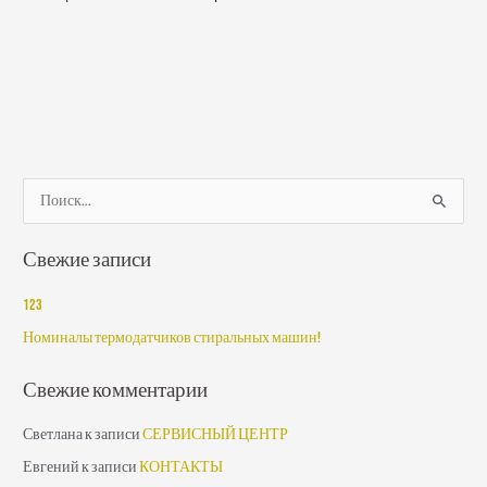
П
о
Свежие записи
и
с
123
к
Номиналы термодатчиков стиральных машин!
:
Свежие комментарии
Светлана
к записи
СЕРВИСНЫЙ ЦЕНТР
Евгений
к записи
КОНТАКТЫ