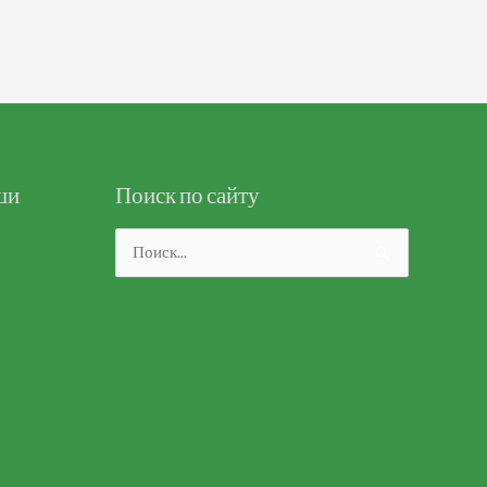
ши
Поиск по сайту
Поиск: