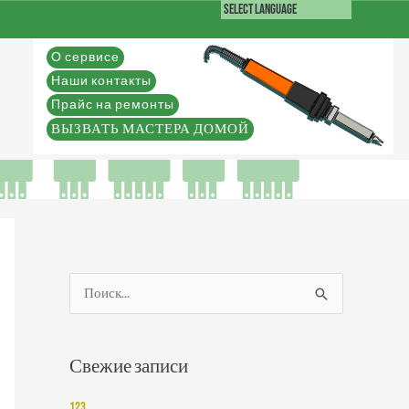
О сервисе
Наши контакты
Прайс на ремонты
ВЫЗВАТЬ МАСТЕРА ДОМОЙ
П
о
и
Свежие записи
с
к
123