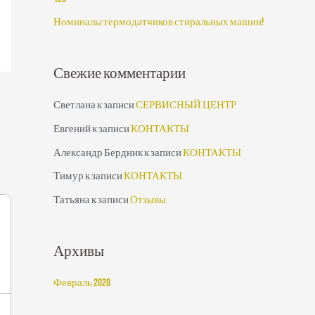
:
Номиналы термодатчиков стиральных машин!
Свежие комментарии
Светлана
к записи
СЕРВИСНЫЙ ЦЕНТР
Евгений
к записи
КОНТАКТЫ
Александр Бердник
к записи
КОНТАКТЫ
Тимур
к записи
КОНТАКТЫ
Татьяна
к записи
Отзывы
Архивы
Февраль 2020