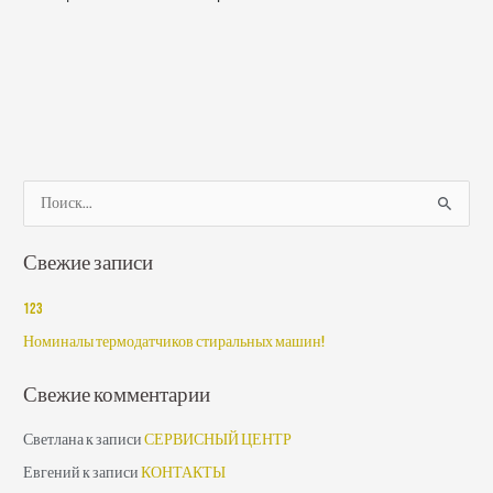
П
о
Свежие записи
и
с
123
к
Номиналы термодатчиков стиральных машин!
:
Свежие комментарии
Светлана
к записи
СЕРВИСНЫЙ ЦЕНТР
Евгений
к записи
КОНТАКТЫ