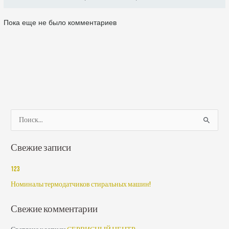
Пока еще не было комментариев
П
о
Свежие записи
и
с
123
к
Номиналы термодатчиков стиральных машин!
:
Свежие комментарии