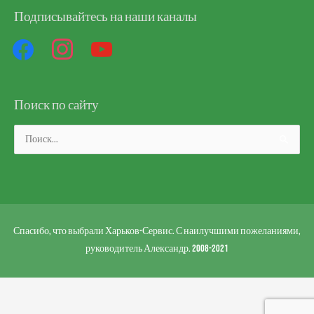
Подписывайтесь на наши каналы
facebook
instagram
youtube
Поиск по сайту
Поиск:
Спасибо, что выбрали Харьков-Сервис. С наилучшими пожеланиями,
руководитель Александр. 2008-2021