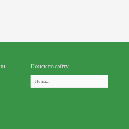
ши
Поиск по сайту
Поиск: