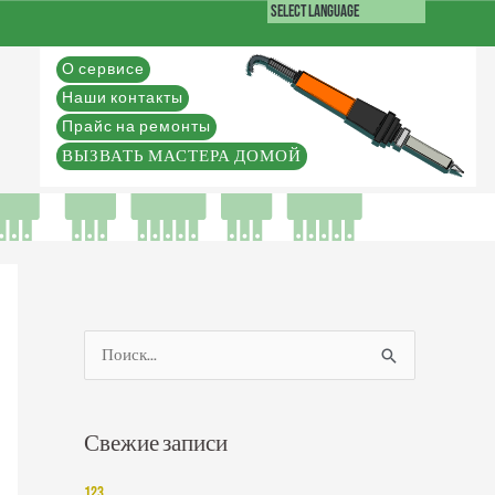
О сервисе
Наши контакты
Прайс на ремонты
ВЫЗВАТЬ МАСТЕРА ДОМОЙ
П
о
и
Свежие записи
с
к
123