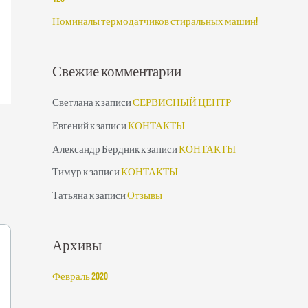
:
Номиналы термодатчиков стиральных машин!
Свежие комментарии
Светлана
к записи
СЕРВИСНЫЙ ЦЕНТР
Евгений
к записи
КОНТАКТЫ
Александр Бердник
к записи
КОНТАКТЫ
Тимур
к записи
КОНТАКТЫ
Татьяна
к записи
Отзывы
Архивы
Февраль 2020