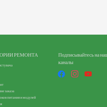
ГОРИИ РЕМОНТА
facebook
Подписывайтесь на на
instagram
youtube
каналы
истувача
унт
ие заказа
оков питания и модулей
ия