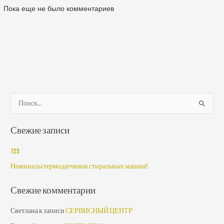
Пока еще не было комментариев
П
о
Свежие записи
и
с
123
к
Номиналы термодатчиков стиральных машин!
:
Свежие комментарии
Светлана
к записи
СЕРВИСНЫЙ ЦЕНТР