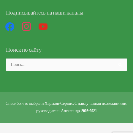
Подписывайтесь на наши каналы
facebook
instagram
youtube
Поиск по сайту
Поиск:
Спасибо, что выбрали Харьков-Сервис. С наилучшими пожеланиями,
руководитель Александр. 2008-2021