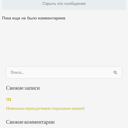
Скрыть это сообщение
Пока еще не было комментариев
П
о
Свежие записи
и
с
123
к
Номиналы термодатчиков стиральных машин!
:
Свежие комментарии