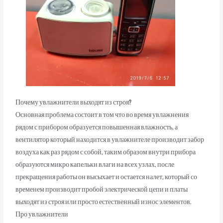
Почему увлажнители выходят из строя?
Основная проблема состоит в том что во время увлажнения
рядом с прибором образуется повышенная влажность, а
вентилятор который находится в увлажнителе производит забор
воздуха как раз рядом с собой, таким образом внутри прибора
образуются микро капельки влаги на всех узлах, после
прекращения работы он высыхает и остается налет, который со
временем производит пробой электрической цепи и платы
выходят из строя или просто естественный износ элементов.
Про увлажнители