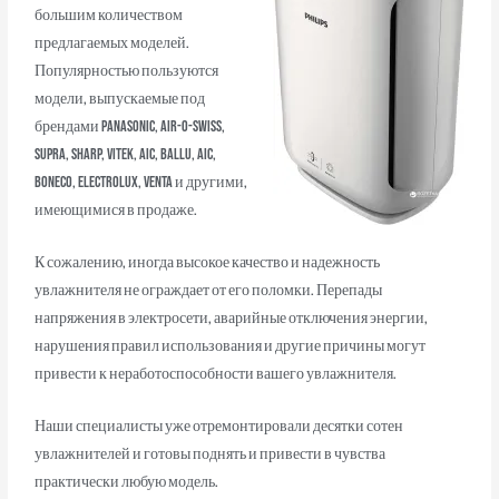
большим количеством
предлагаемых моделей.
Популярностью пользуются
модели, выпускаемые под
брендами Panasonic, Air-O-Swiss,
SUPRA, Sharp, VITEK, AIC, Ballu, AIC,
Boneco, Electrolux, Venta и другими,
имеющимися в продаже.
К сожалению, иногда высокое качество и надежность
увлажнителя не ограждает от его поломки. Перепады
напряжения в электросети, аварийные отключения энергии,
нарушения правил использования и другие причины могут
привести к неработоспособности вашего увлажнителя.
Наши специалисты уже отремонтировали десятки сотен
увлажнителей и готовы поднять и привести в чувства
практически любую модель.