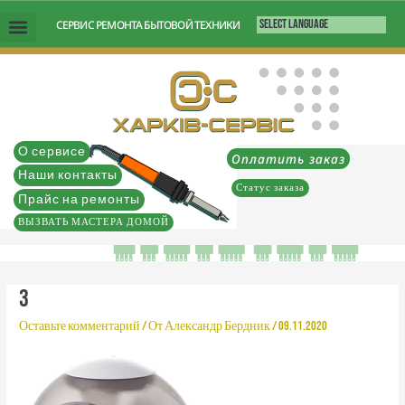
Перейти
СЕРВИС РЕМОНТА БЫТОВОЙ ТЕХНИКИ
к
содержимому
О сервисе
Оплатить заказ
Наши контакты
Статус заказа
Прайс на ремонты
ВЫЗВАТЬ МАСТЕРА ДОМОЙ
3
Оставьте комментарий
/ От
Александр Бердник
/
09.11.2020