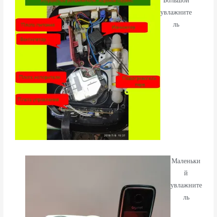
Большой
увлажните
ль
Маленьки
й
увлажните
ль