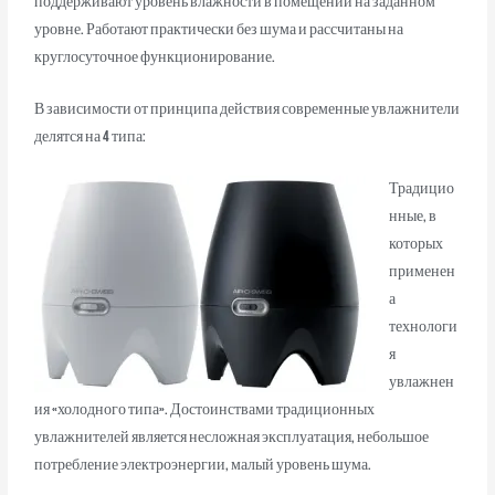
поддерживают уровень влажности в помещении на заданном
уровне. Работают практически без шума и рассчитаны на
круглосуточное функционирование.
В зависимости от принципа действия современные увлажнители
делятся на 4 типа:
Традицио
нные, в
которых
применен
а
технологи
я
увлажнен
ия «холодного типа». Достоинствами традиционных
увлажнителей является несложная эксплуатация, небольшое
потребление электроэнергии, малый уровень шума.