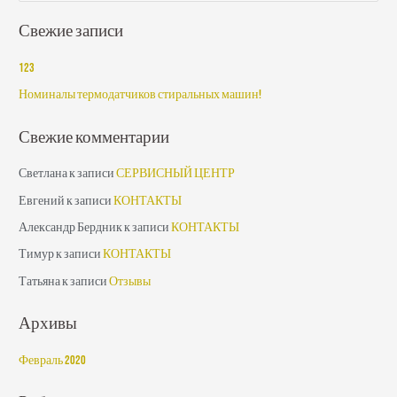
о
Свежие записи
и
с
123
к
Номиналы термодатчиков стиральных машин!
:
Свежие комментарии
Светлана
к записи
СЕРВИСНЫЙ ЦЕНТР
Евгений
к записи
КОНТАКТЫ
Александр Бердник
к записи
КОНТАКТЫ
Тимур
к записи
КОНТАКТЫ
Татьяна
к записи
Отзывы
Архивы
Февраль 2020