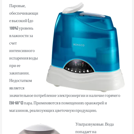
Паровые,
обеспечивающи
е высокий (до
100%) уровень
влажности за
счет
интенсивного
испарения воды
при ее
закипании.
Недостатком
является
значительное потребление электроэнергии и наличие горячего
(50-60°C) пара. Применяются в помещениях оранжерей и
магазинов, реализующих цветочную продукцию.
Ультразвуковые. Вода
попадает на