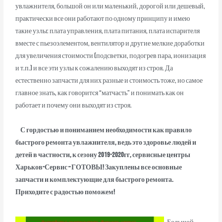
увлажнителя, большой он или маленький, дорогой или дешевый,
практически все они работают по одному принципу и имею
такие узлы: плата управления, плата питания, плата испарителя
вместе с пьезоэлементом, вентилятор и другие мелкие доработки
для увеличения стоимости (подсветки, подогрев пара, ионизация
и т.п.) и все эти узлы к сожалению выходят из строя. Да
естественно запчасти для них разные и стоимость тоже, но самое
главное знать, как говорится “матчасть” и понимать как он
работает и почему они выходят из строя.
С гордостью и пониманием необходимости как правило
быстрого ремонта увлажнителя, ведь это здоровье людей и
детей в частности, к сезону 2019-2020гг, сервисные центры
Харьков-Сервис – ГОТОВЫ! Закуплены все основные
запчасти и комплектующие для быстрого ремонта.
Приходите с радостью поможем!