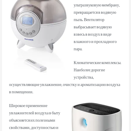
ультразвуковую мембрану,
превращается в водяную
пыль. Вентилятор
выбрасывает водяную
взвесь в воздух в виде
влажного и прохладного
пара.
Климатические комплексы.
Наиболее дорогие
устройства,
осуществляющие увлажнение, очистку и ароматизацию воздуха
в помещении.
Широкое применение
увлажнителей воздуха в быту
объясняется их полезными
свойствами, доступностью и